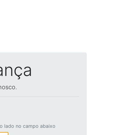
ança
nosco.
ao lado no campo abaixo