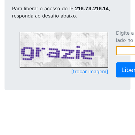
Para liberar o acesso
do IP
216.73.216.14
,
responda ao desafio abaixo.
Digite 
lado no
[trocar imagem]