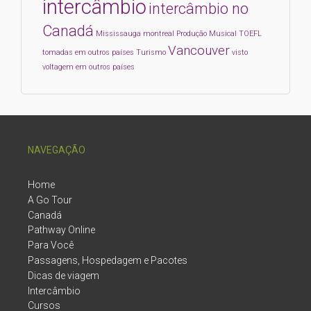
intercâmbio
intercâmbio no
Canadá
Mississauga
montreal
Produção Musical
TOEFL
Vancouver
tomadas em outros países
Turismo
visto
voltagem em outros países
NAVEGAÇÃO
Home
A Go Tour
Canadá
Pathway Online
Para Você
Passagens, Hospedagem e Pacotes
Dicas de viagem
Intercâmbio
Cursos