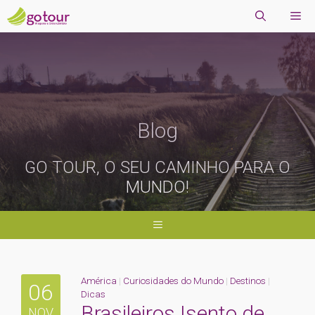
Blog
GO TOUR, O SEU CAMINHO PARA O
MUNDO!
América
|
Curiosidades do Mundo
|
Destinos
|
06
Dicas
Brasileiros Isento de
NOV