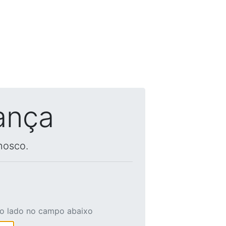
ança
nosco.
ao lado no campo abaixo